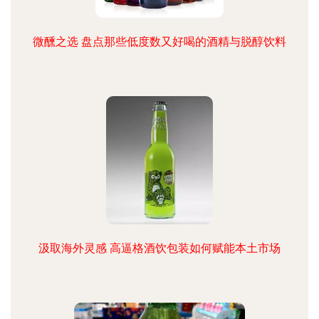
微醺之选 盘点那些低度数又好喝的酒精与脱醇饮料
汲取海外灵感 高逼格酒饮包装如何赋能本土市场