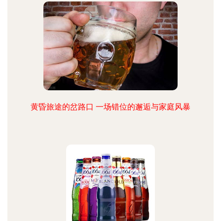
黄昏旅途的岔路口 一场错位的邂逅与家庭风暴