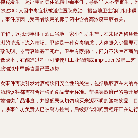
菲律宾发生一起严重的集体酒精中毒事件，导致11人不幸丧生，
有超过300人因中毒症状被送往医院救治。据当地卫生部门初步调
查，事件原因与受害者饮用的椰子酒中含有高浓度甲醇有关。
据了解，这批涉事椰子酒由当地一家小作坊生产，在未经严格质
检测的情况下流入市场。甲醇是一种有毒物质，人体摄入少量即
导致失明、器官衰竭甚至死亡。卫生专家指出，部分不法生产商
低成本，在酿造过程中可能使用工业酒精或 improper 发酵工艺
导致酒液中甲醇含量严重超标。
此次事件再次引发对酒精饮料安全性的关注，包括脱醇酒在内的
类酒精饮料都需符合严格的食品安全标准。菲律宾政府已紧急开
全境酒类产品排查，并提醒民众切勿购买来源不明的酒精饮品。
前，涉事作坊负责人已被警方控制，后续赔偿和问责程序正在进
中。