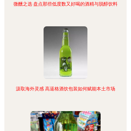
微醺之选 盘点那些低度数又好喝的酒精与脱醇饮料
汲取海外灵感 高逼格酒饮包装如何赋能本土市场