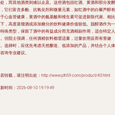
益处，而其他酒类则难以企及。这些酒包括红酒、黄酒和部分发
酒，它们富含多酚、抗氧化剂和微量元素，如红酒中的白藜芦醇
助于心血管健康，黄酒中的氨基酸和维生素可促进新陈代谢。相
之下，高度蒸馏酒或添加糖分的饮料健康价值较低。脱醇酒作为
种特殊类型，保留了酒中的有益成分而无酒精副作用，适合特定
群。但院士强调，任何酒精饮料都需适量，过量饮用反而有害健
康。选择时，应优先考虑天然酿造、低添加的产品，并结合个人
质咨询专业建议。
若转载，请注明出处：http://www.jdh59.com/product/43.html
新时间：2026-08-10 19:19:49