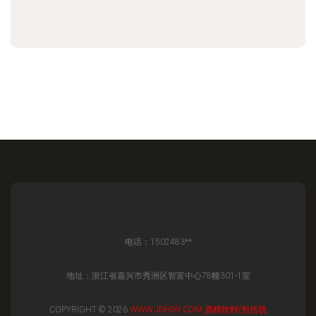
电话：1502483**
地址：浙江省嘉兴市秀洲区智富中心78幢301-1室
COPYRIGHT © 2026
WWW.JDH59.COM
酒精饮料(包括脱