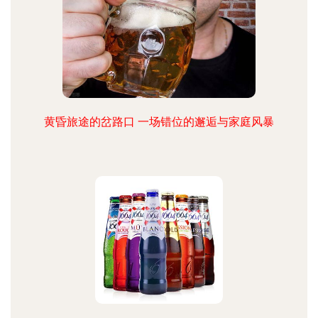
黄昏旅途的岔路口 一场错位的邂逅与家庭风暴