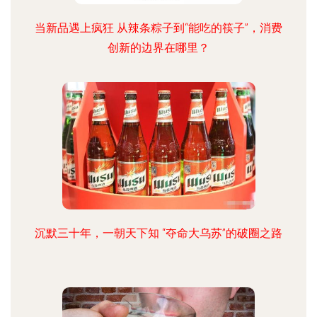
当新品遇上疯狂 从辣条粽子到“能吃的筷子”，消费
创新的边界在哪里？
沉默三十年，一朝天下知 “夺命大乌苏”的破圈之路